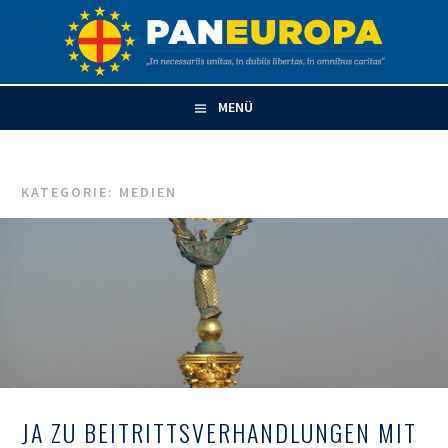
Springe
zum
PANEUROPA
Inhalt
MENÜ
KATEGORIE:
MEDIEN
JA ZU BEITRITTSVERHANDLUNGEN MIT